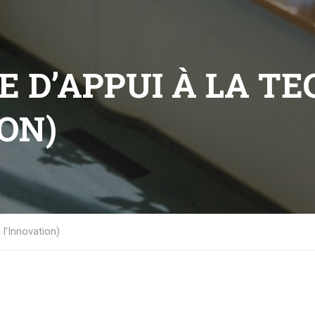
LE D’APPUI À LA T
ION)
 l’Innovation)