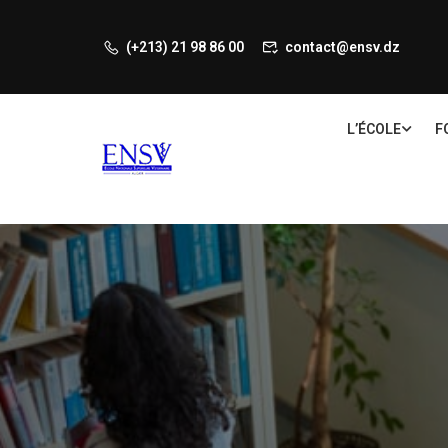
(+213) 21 98 86 00
contact@ensv.dz
L’ÉCOLE
F