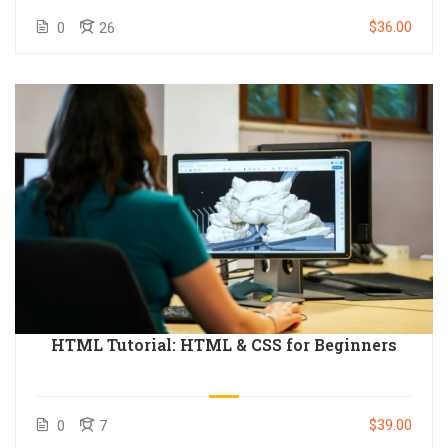
$36.00
0
26
HTML Tutorial: HTML & CSS for Beginners
$39.00
0
7