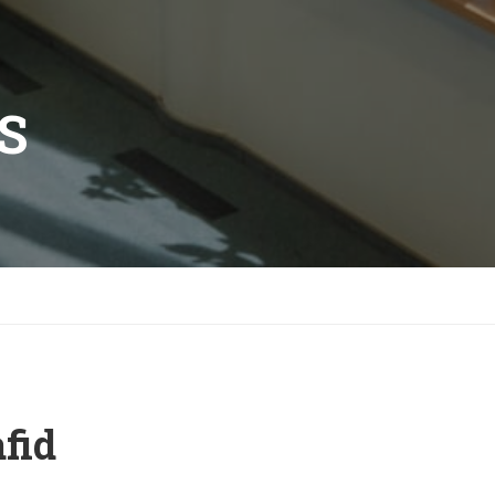
S
fid