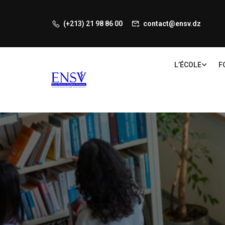
(+213) 21 98 86 00
contact@ensv.dz
L’ÉCOLE
F