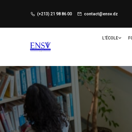
(+213) 21 98 86 00
contact@ensv.dz
L’ÉCOLE
F