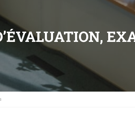
D’ÉVALUATION, EX
s