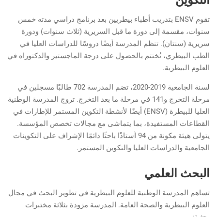
تقوم ENSV بتدريب أطباء بيطريين بعد برنامج دراسي مدته خمس
سنوات، مقسمة إلى دورة ما قبل السريرية (ثلاث سنوات) ودورة
سريرية (سنتان). تنظم المدرسة أيضًا دروسًا للدراسات العليا في
الطب البيطري، تُختتم بالحصول على درجة الماجستير والدكتوراه في
العلوم البيطرية.
لسنة الجامعية 2019-2020، تضم المدرسة 702 طالبًا مسجلين في
مرحلة التخرج و141 في مرحلة ما بعد التخرج. تروج المدرسة الوطنية
العليا للبيطرة (ENSV) أيضًا لأنشطة التكوين المستمر للإطارات في
القطاعات المستفيدة، بما يتماشى مع مجالات تخصص المؤسسة.
يتولى هيئة مكونة من 94 أستاذًا باحثًا دائمًا الإشراف على التكوينات
الجامعية والدراسات العليا والتكوين المستمر.
البحث العلمي
تساهم المدرسة الوطنية للعلوم البيطرية في تطوير البحث في مجال
العلوم البيطرية والصحة العامة. المدرسة مزودة بثلاثة مختبرات