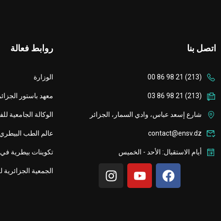
اتصل بنا
روابط فعالة
(213) 21 98 86 00
الوزارة
(213) 21 98 86 03
معهد باستور الجزائر
شارع إسعد عباس، وادي السمار، الجزائر
الوكالة الجامعية لل
contact@ensv.dz
عالم الطب البيطري
أيام الاستقبال: الأحد - الخميس
تكوينات بيطرية في 
الجمعية الجزائرية ل