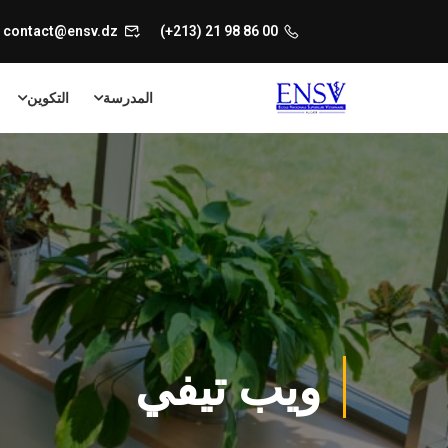
contact@ensv.dz
00 86 98 21 (213+)
المدرسة
التكوين
ويب تيفي