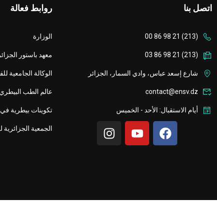
اتصل بنا
روابط فعالة
(213) 21 98 86 00
الوزارة
(213) 21 98 86 03
معهد باستور الجزائر
شارع إسعد عباس، وادي السمار، الجزائر
الوكالة الجامعية لل
contact@ensv.dz
عالم الطب البيطري
أيام الاستقبال: الأحد - الخميس
تكوينات بيطرية في 
الجمعية الجزائرية ل